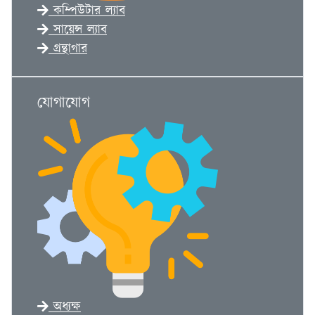
কম্পিউটার ল‍্যাব
সায়েন্স ল‍্যাব
গ্রন্থাগার
যোগাযোগ
অধ্যক্ষ