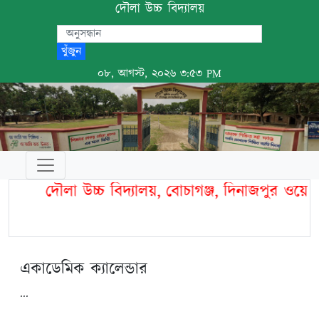
দৌলা উচ্চ বিদ্যালয়
খুঁজুন
০৮, আগস্ট, ২০২৬ ৩:৫৩ PM
দৌলা উচ্চ বিদ্যালয়, বোচাগঞ্জ, দিনাজপুর ওয়ে
একাডেমিক ক‍্যালেন্ডার
...