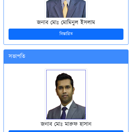
জনাব মোঃ মোমিনুল ইসলাম
বিস্তারিত
সভাপতি
জনাব মোঃ মারুফ হাসান