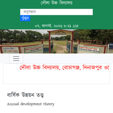
দৌলা উচ্চ বিদ্যালয়
খুঁজুন
০৭, আগস্ট, ২০২৬ ৮:২১ AM
দৌলা উচ্চ বিদ্যালয়, বোচাগঞ্জ, দিনাজপুর ও
বার্ষিক উন্নয়ন তত্ত্ব
Annual development theory