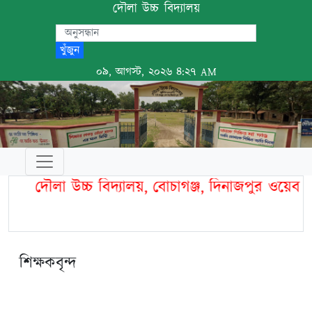
দৌলা উচ্চ বিদ্যালয়
খুঁজুন
০৯, আগস্ট, ২০২৬ ৪:২৭ AM
দৌলা উচ্চ বিদ্যালয়, বোচাগঞ্জ, দিনাজপুর ওয়েব
শিক্ষকবৃন্দ